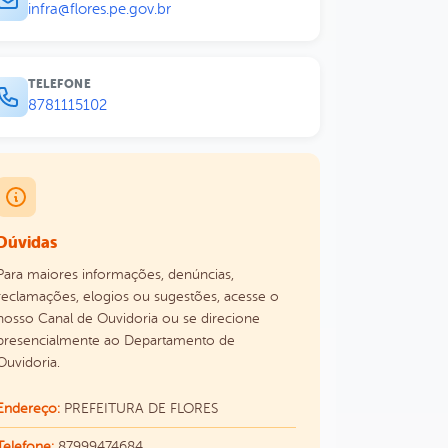
infra@flores.pe.gov.br
TELEFONE
8781115102
Dúvidas
Para maiores informações, denúncias,
reclamações, elogios ou sugestões, acesse o
nosso Canal de Ouvidoria ou se direcione
presencialmente ao Departamento de
Ouvidoria.
Endereço:
PREFEITURA DE FLORES
Telefone:
87999474684