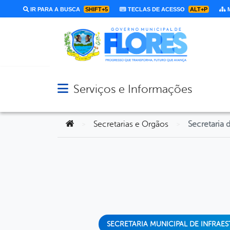
IR PARA A BUSCA
SHIFT+5
TECLAS DE ACESSO
ALT+P
M
Serviços e Informações
Abrir menu principal de navegação
Você está aqui:
Secretarias e Orgãos
>
>
SECRETARIA MUNICIPAL DE INFRA