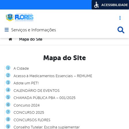
ACESSIBILIDADE
Acesso ráp
Busca
Serviços e Informações
Abrir menu principal de navegação
Você está aqui:
Mapa do Site
>
Mapa do Site
A Cidade
Acesso à Medicamentos Essenciais – REMUME
Adote um PET!
CALENDÁRIO DE EVENTOS
CHAMADA PÚBLICA PBA – 001/2025
Concurso 2024
CONCURSO 2025
CONCURSOS FLORES
Conselho Tutelar: Escolha suplementar