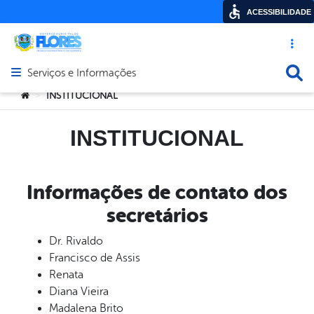
ACESSIBILIDADE
Acesso ráp
Busca
Serviços e Informações
Abrir menu principal de navegação
Você está aqui:
INSTITUCIONAL
>
INSTITUCIONAL
Informações de contato dos
secretários
Dr. Rivaldo
Francisco de Assis
Renata
Diana Vieira
Madalena Brito