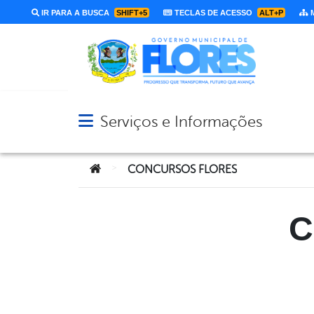
IR PARA A BUSCA
SHIFT+5
TECLAS DE ACESSO
ALT+P
M
Serviços e Informações
Abrir menu principal de navegação
Você está aqui:
>
CONCURSOS FLORES
C