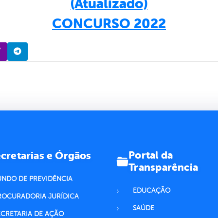
(Atualizado)
CONCURSO 2022
Portal da
cretarias e Órgãos
Transparência
UNDO DE PREVIDÊNCIA
EDUCAÇÃO
ROCURADORIA JURÍDICA
SAÚDE
ECRETARIA DE AÇÃO