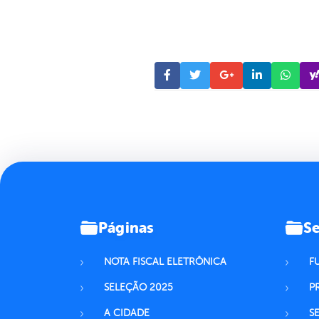
Páginas
Se
NOTA FISCAL ELETRÔNICA
F
SELEÇÃO 2025
P
A CIDADE
S