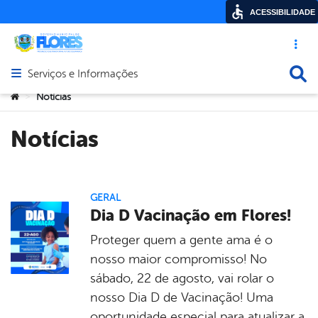
ACESSIBILIDADE
Acesso ráp
Busca
Serviços e Informações
Abrir menu principal de navegação
Você está aqui:
Notícias
>
Notícias
GERAL
Dia D Vacinação em Flores!
Proteger quem a gente ama é o
nosso maior compromisso! No
sábado, 22 de agosto, vai rolar o
nosso Dia D de Vacinação! Uma
oportunidade especial para atualizar a