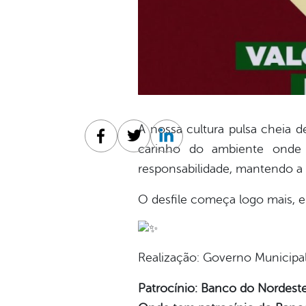
A nossa cultura pulsa cheia d
Facebook
Twitter
Linkedin
carinho do ambiente onde 
responsabilidade, mantendo a 
O desfile começa logo mais, e
Realização: Governo Municipal
Patrocínio: Banco do Nordeste