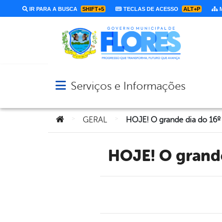
IR PARA A BUSCA
SHIFT+5
TECLAS DE ACESSO
ALT+P
M
Serviços e Informações
Abrir menu principal de navegação
Você está aqui:
>
>
GERAL
HOJE! O grand