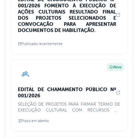
001/2026 FOMENTO À EXECUÇÃO DE
AÇÕES CULTURAIS RESULTADO FINAL
DOS PROJETOS SELECIONADOS E
CONVOCAÇÃO PARA APRESENTAR
DOCUMENTOS DE HABILITAÇÃO.
Publicado recentemente
Ativo
EDITAL DE CHAMAMENTO PÚBLICO Nº
001/2026
SELEÇÃO DE PROJETOS PARA FIRMAR TERMO DE
EXECUÇÃO CULTURAL COM RECURSOS DA
POLÍTICA NACIONAL ALDIR BLANC DE FOMENTO À
Prazo em aberto
CULTURA – PNAB (LEI Nº 14.399/2022)