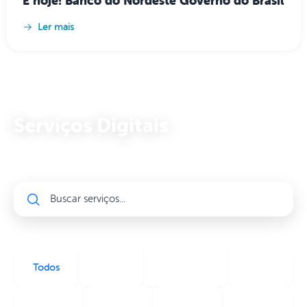
É hoje! Banco do Nordeste Governo do Brasil
Ler mais
Serviços Digitais
Acesse nossos serviços online com praticidade e
segurança
Serviços
Todos
Documentos
Licenças
Online
Tributos
Saúde
Educação
Novos