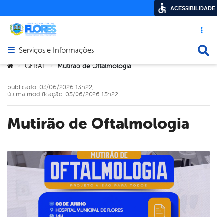
ACESSIBILIDADE
Acesso ráp
Busca
Serviços e Informações
Abrir menu principal de navegação
Você está aqui:
GERAL
Mutirão de Oftalmologia
>
>
publicado: 03/06/2026 13h22,
última modificação: 03/06/2026 13h22
Mutirão de Oftalmologia