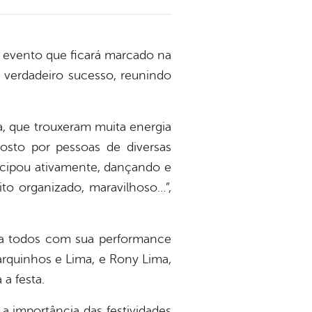
um evento que ficará marcado na
m verdadeiro sucesso, reunindo
, que trouxeram muita energia
osto por pessoas de diversas
ticipou ativamente, dançando e
ito organizado, maravilhoso…”,
u a todos com sua performance
Marquinhos e Lima, e Rony Lima,
a festa.
 importância das festividades