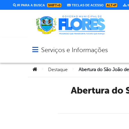
IR PARA A BUSCA
SHIFT+5
TECLAS DE ACESSO
ALT+P
M
Serviços e Informações
Abrir menu principal de navegação
Você está aqui:
>
>
Destaque
Abertura do São João de Flores é marcada por sucesso e