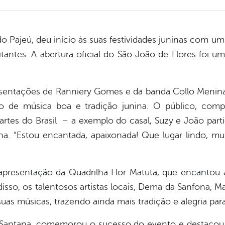
do Pajeú, deu início às suas festividades juninas com 
antes. A abertura oficial do São João de Flores foi u
resentações de Ranniery Gomes e da banda Collo Menina
o de música boa e tradição junina. O público, comp
partes do Brasil – a exemplo do casal, Suzy e João par
na. “Estou encantada, apaixonada! Que lugar lindo, mu
 apresentação da Quadrilha Flor Matuta, que encanto
disso, os talentosos artistas locais, Dema da Sanfona, 
s músicas, trazendo ainda mais tradição e alegria para 
i Santana, comemorou o sucesso do evento e destacou a