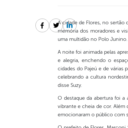
A cidade de Flores, no sertão 
Facebook
Twitter
Linkedin
memória dos moradores e visit
uma multidão no Polo Junino.
A noite foi animada pelas ap
e alegria, enchendo o espaç
cidades do Pajeú e de várias 
celebrando a cultura nordesti
disse Suzy.
O destaque da abertura foi a
vibrante e cheia de cor. Além 
emocionaram o público com sua
O prefeito de Flores, Marcon