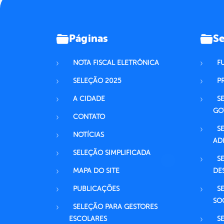
Páginas
Se
NOTA FISCAL ELETRÔNICA
F
SELEÇÃO 2025
P
A CIDADE
S
GO
CONTATO
S
NOTÍCIAS
AD
SELEÇÃO SIMPLIFICADA
S
MAPA DO SITE
DE
PUBLICAÇÕES
S
SO
SELEÇÃO PARA GESTORES
ESCOLARES
S