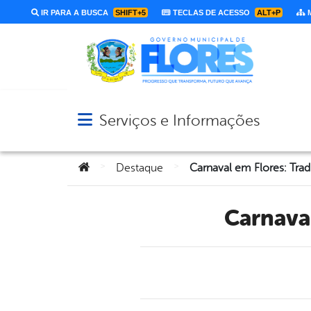
IR PARA A BUSCA
SHIFT+5
TECLAS DE ACESSO
ALT+P
M
Serviços e Informações
Abrir menu principal de navegação
Você está aqui:
>
>
Destaque
Carnaval em Flores: Tradi
Carnava