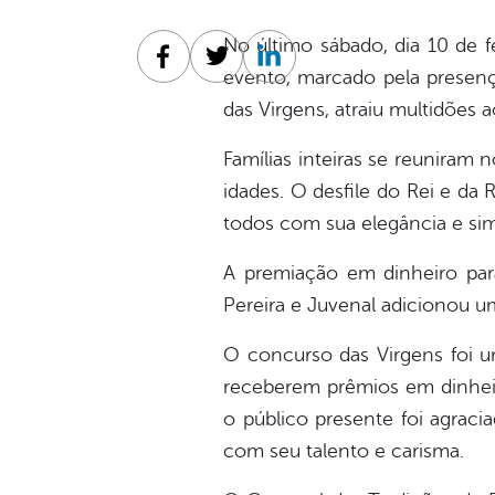
No último sábado, dia 10 de f
Facebook
Twitter
Linkedin
evento, marcado pela presenç
das Virgens, atraiu multidões 
Famílias inteiras se reuniram n
idades. O desfile do Rei e d
todos com sua elegância e sim
A premiação em dinheiro par
Pereira e Juvenal adicionou 
O concurso das Virgens foi u
receberem prêmios em dinheir
o público presente foi agraci
com seu talento e carisma.