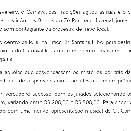
evereiro, o Carnaval das Tradições agitou as ruas e o 
a dos icônicos Blocos do Zé Pereira e Juvenal, junta
ao som contagiante da orquestra de frevo local.
o centro da folia, na Praça Dr. Santana Filho, para desf
a Rainha do Carnaval foi um dos momentos mais emocio
patia.
a aqueles que desvendassem os mistérios por trás d
um toque de suspense e animação à festa, com um prêmi
m verdadeiro sucesso, com os jurados selecionando as
o, variando entre R$ 200,00 e R$ 800,00. Para encerr
ado com uma incrível apresentação musical de Gil Cant