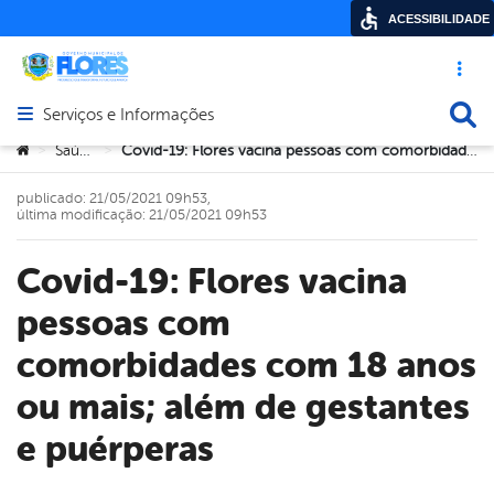
ACESSIBILIDADE
Acesso ráp
Busca
Serviços e Informações
Abrir menu principal de navegação
Você está aqui:
Saúde
Covid-19: Flores vacina pessoas com comorbidades com 18 anos ou mais; além de gestantes e puérperas
>
>
publicado: 21/05/2021 09h53,
última modificação: 21/05/2021 09h53
Covid-19: Flores vacina
pessoas com
comorbidades com 18 anos
ou mais; além de gestantes
e puérperas