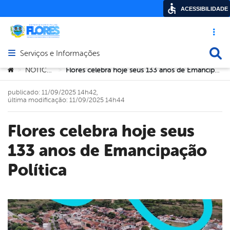
ACESSIBILIDADE
Acesso ráp
Busca
Serviços e Informações
Abrir menu principal de navegação
Você está aqui:
NOTICIAS
Flores celebra hoje seus 133 anos de Emancipação Política
>
>
publicado: 11/09/2025 14h42,
última modificação: 11/09/2025 14h44
Flores celebra hoje seus
133 anos de Emancipação
Política