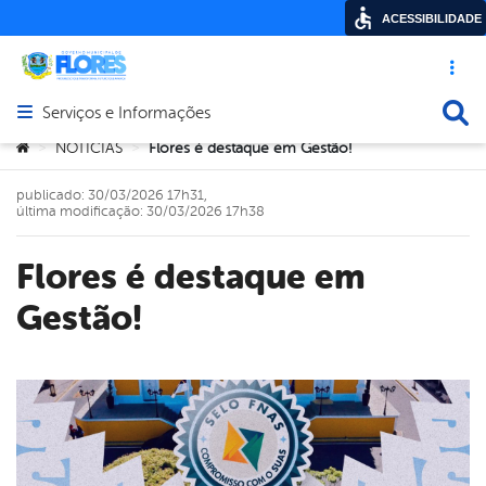
ACESSIBILIDADE
Acesso ráp
Busca
Serviços e Informações
Abrir menu principal de navegação
Você está aqui:
NOTICIAS
Flores é destaque em Gestão!
>
>
publicado: 30/03/2026 17h31,
última modificação: 30/03/2026 17h38
Flores é destaque em
Gestão!