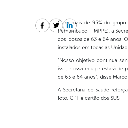
Com mais de 95% do grupo pr
Facebook
Twitter
Linkedin
Pernambuco – MPPE); a Secreta
dos idosos de 63 e 64 anos. O 
instalados em todas as Unidade
“Nosso objetivo continua sen
isso, nossa equipe estará de 
de 63 e 64 anos”; disse Marcon
A Secretaria de Saúde reforç
foto, CPF e cartão dos SUS.