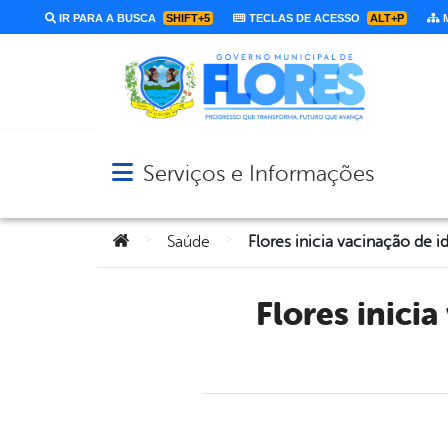
IR PARA A BUSCA
SHIFT+5
TECLAS DE ACESSO
ALT+P
M
Serviços e Informações
Abrir menu principal de navegação
Você está aqui:
>
>
Saúde
Flores inicia vacinação de idosos de 63 e 64 anos neste