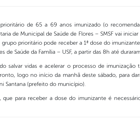
ioritário de 65 a 69 anos imunizado (o recomendad
ria de Municipal de Saúde de Flores – SMSF vai iniciar 
grupo prioritário pode receber a 1ª dose do imunizante
s de Saúde da Família – USF, a partir das 8h até durara
do salvar vidas e acelerar o processo de imunização t
pronto, logo no início da manhã deste sábado, para darm
i Santana (prefeito do município).
a, que para receber a dose do imunizante é necessá