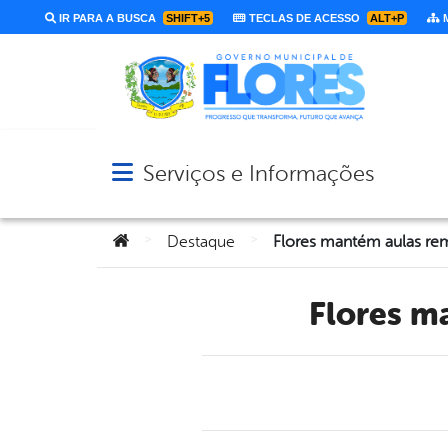
IR PARA A BUSCA
SHIFT+5
TECLAS DE ACESSO
ALT+P
M
Serviços e Informações
Abrir menu principal de navegação
Você está aqui:
>
>
Destaque
Flores 