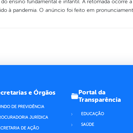
 do ensino fundamental e infantil. A retomada ocorre a
ido à pandemia. O anúncio foi feito em pronunciamento
Portal da
cretarias e Órgãos
Transparência
UNDO DE PREVIDÊNCIA
EDUCAÇÃO
ROCURADORIA JURÍDICA
SAÚDE
ECRETARIA DE AÇÃO