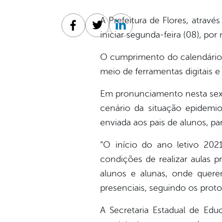
A Prefeitura de Flores, atrav
Facebook
Twitter
Linkedin
iniciar segunda-feira (08), por
O cumprimento do calendário 
meio de ferramentas digitais 
Em pronunciamento nesta sexta
cenário da situação epidemi
enviada aos pais de alunos, pa
“O início do ano letivo 202
condições de realizar aulas p
alunos e alunas, onde quere
presenciais, seguindo os prot
A Secretaria Estadual de Educ