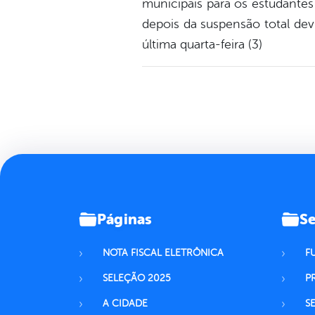
municipais para os estudantes
depois da suspensão total dev
última quarta-feira (3)
Páginas
Se
NOTA FISCAL ELETRÔNICA
F
SELEÇÃO 2025
P
A CIDADE
S