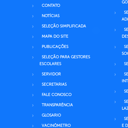
GO
CONTATO
S
NOTÍCIAS
AD
SELEÇÃO SIMPLIFICADA
S
MAPA DO SITE
DE
PUBLICAÇÕES
S
SO
SELEÇÃO PARA GESTORES
ESCOLARES
S
SERVIDOR
S
IN
SECRETARIAS
S
FALE CONOSCO
S
TRANSPARÊNCIA
LA
GLOSARIO
S
VACINÔMETRO
E 