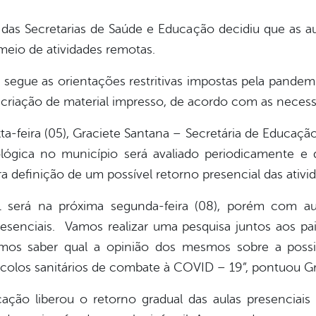
és das Secretarias de Saúde e Educação decidiu que as a
 meio de atividades remotas.
segue as orientações restritivas impostas pela pandem
e criação de material impresso, de acordo com as neces
-feira (05), Graciete Santana – Secretária de Educação
ológica no município será avaliado periodicamente e
ra definição de um possível retorno presencial das ativi
1 será na próxima segunda-feira (08), porém com a
resenciais. Vamos realizar uma pesquisa juntos aos p
mos saber qual a opinião dos mesmos sobre a possib
ocolos sanitários de combate à COVID – 19”, pontuou Gr
ação liberou o retorno gradual das aulas presenciais