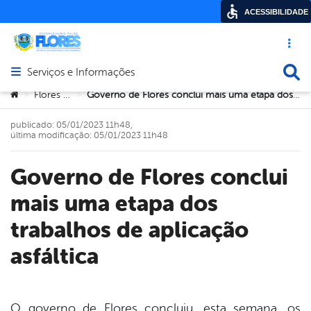
ACESSIBILIDADE
Acesso ráp
Busca
Serviços e Informações
Abrir menu principal de navegação
Você está aqui:
Flores PE
Governo de Flores conclui mais uma etapa dos trabalhos de aplicação asfáltica
>
>
publicado: 05/01/2023 11h48,
última modificação: 05/01/2023 11h48
Governo de Flores conclui
mais uma etapa dos
trabalhos de aplicação
asfáltica
O governo de Flores concluiu, esta semana, os