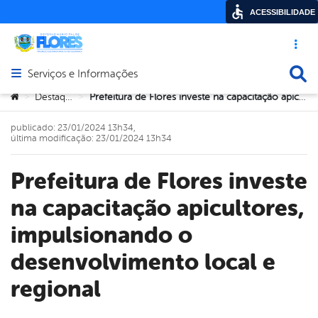
ACESSIBILIDADE
Acesso ráp
Busca
Serviços e Informações
Abrir menu principal de navegação
Você está aqui:
Destaque
Prefeitura de Flores investe na capacitação apicultores, impulsionando o desenvolvimento local e regional
>
>
publicado: 23/01/2024 13h34,
última modificação: 23/01/2024 13h34
Prefeitura de Flores investe
na capacitação apicultores,
impulsionando o
desenvolvimento local e
regional