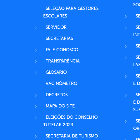
SO
SELEÇÃO PARA GESTORES
ESCOLARES
S
SERVIDOR
S
IN
SECRETARIAS
S
FALE CONOSCO
S
TRANSPARÊNCIA
LA
GLOSARIO
S
VACINÔMETRO
E 
DECRETOS
S
E 
MAPA DO SITE
SU
ELEIÇÕES DO CONSELHO
S
TUTELAR 2023
OR
SECRETARIA DE TURISMO
S