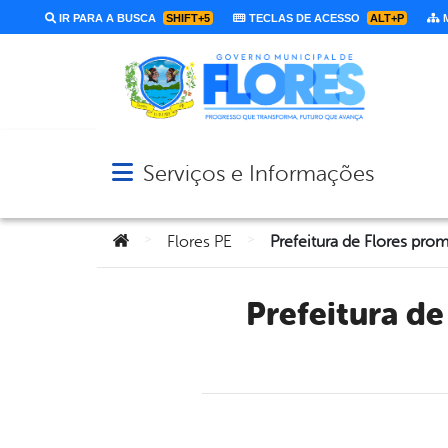
IR PARA A BUSCA
SHIFT+5
TECLAS DE ACESSO
ALT+P
M
Serviços e Informações
Abrir menu principal de navegação
Você está aqui:
>
>
Flores PE
Prefeitura de Flores promove formação continuada para