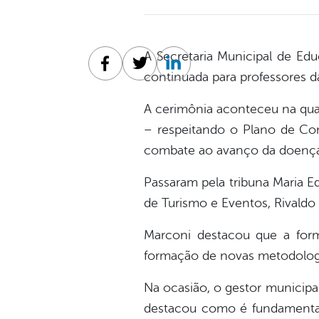
A Secretaria Municipal de Ed
Facebook
Twitter
Linkedin
continuada para professores d
A cerimônia aconteceu na quad
– respeitando o Plano de Con
combate ao avanço da doença,
Passaram pela tribuna Maria E
de Turismo e Eventos, Rivaldo
Marconi destacou que a form
formação de novas metodologi
Na ocasião, o gestor municipa
destacou como é fundamental 