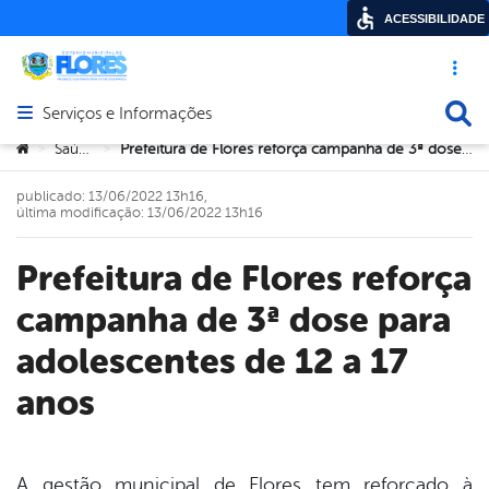
ACESSIBILIDADE
Acesso ráp
Busca
Serviços e Informações
Abrir menu principal de navegação
Você está aqui:
Saúde
Prefeitura de Flores reforça campanha de 3ª dose para adolescentes de 12 a 17 anos
>
>
publicado: 13/06/2022 13h16,
última modificação: 13/06/2022 13h16
Prefeitura de Flores reforça
campanha de 3ª dose para
adolescentes de 12 a 17
anos
A gestão municipal de Flores tem reforçado à