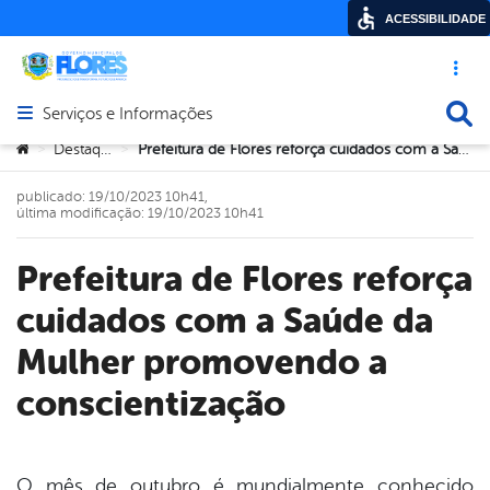
ACESSIBILIDADE
Acesso ráp
Busca
Serviços e Informações
Abrir menu principal de navegação
Você está aqui:
Destaque
Prefeitura de Flores reforça cuidados com a Saúde da Mulher promovendo a conscientização
>
>
publicado: 19/10/2023 10h41,
última modificação: 19/10/2023 10h41
Prefeitura de Flores reforça
cuidados com a Saúde da
Mulher promovendo a
conscientização
O mês de outubro é mundialmente conhecido