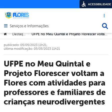
ACESSIBILIDADE
Acesso ráp
Busca
Serviços e Informações
Abrir menu principal de navegação
Você está aqui:
Destaque
UFPE no Meu Quintal e Projeto Florescer voltam a Flores com atividades para professores e familiares de crianças neurodivergentes
>
>
publicado: 05/05/2023 11h21,
última modificação: 05/05/2023 11h21
UFPE no Meu Quintal e
Projeto Florescer voltam a
Flores com atividades para
professores e familiares de
crianças neurodivergentes