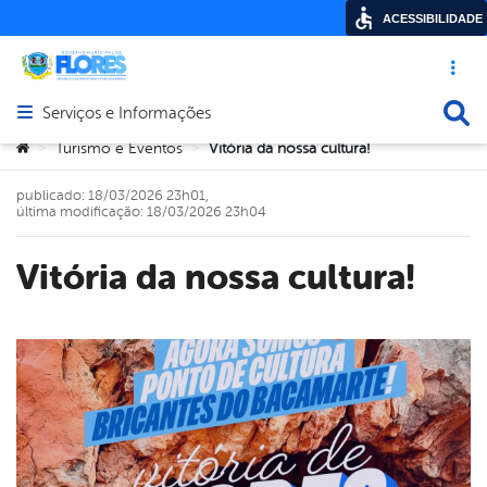
ACESSIBILIDADE
Acesso ráp
Busca
Serviços e Informações
Abrir menu principal de navegação
Você está aqui:
Turismo e Eventos
Vitória da nossa cultura!
>
>
publicado: 18/03/2026 23h01,
última modificação: 18/03/2026 23h04
Vitória da nossa cultura!